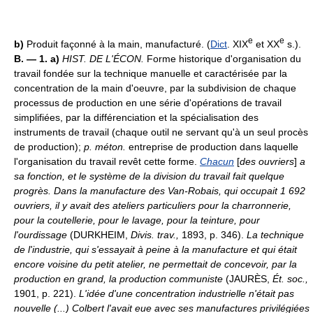
e
e
b)
Produit façonné à la main, manufacturé. (
Dict
. XIX
et XX
s.).
B. — 1. a)
HIST. DE L'ÉCON.
Forme historique d'organisation du
travail fondée sur la technique manuelle et caractérisée par la
concentration de la main d'oeuvre, par la subdivision de chaque
processus de production en une série d'opérations de travail
simplifiées, par la différenciation et la spécialisation des
instruments de travail (chaque outil ne servant qu'à un seul procès
de production);
p. méton.
entreprise de production dans laquelle
l'organisation du travail revêt cette forme.
Chacun
[
des ouvriers
]
a
sa fonction, et le système de la division du travail fait quelque
progrès. Dans la manufacture des Van-Robais, qui occupait 1 692
ouvriers, il y avait des ateliers particuliers pour la charronnerie,
pour la coutellerie, pour le lavage, pour la teinture, pour
l'ourdissage
(DURKHEIM,
Divis. trav.,
1893, p. 346).
La technique
de l'industrie, qui s'essayait à peine à la manufacture et qui était
encore voisine du petit atelier, ne permettait de concevoir, par la
production en grand, la production communiste
(JAURÈS,
Ét. soc.,
1901, p. 221).
L'idée d'une concentration industrielle n'était pas
nouvelle (...) Colbert l'avait eue avec ses manufactures privilégiées