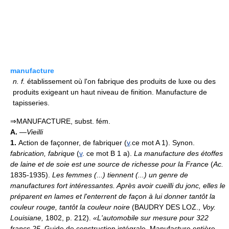
manufacture
n.
f.
établissement où l'on fabrique des produits de luxe ou des
produits exigeant un haut niveau de finition. Manufacture de
tapisseries.
⇒MANUFACTURE, subst. fém.
A.
—
Vieilli
1.
Action de façonner, de fabriquer (
v
.
ce mot A 1). Synon.
fabrication, fabrique
(
v
. ce mot B 1 a).
La manufacture des étoffes
de laine et de soie est une source de richesse pour la France
(
Ac.
1835-1935).
Les femmes (...) tiennent (...) un genre de
manufactures fort intéressantes. Après avoir cueilli du jonc, elles le
préparent en lames et l'enterrent de façon à lui donner tantôt la
couleur rouge, tantôt la couleur noire
(BAUDRY DES LOZ.,
Voy.
Louisiane,
1802, p. 212).
«L'automobile sur mesure pour 322
francs 25.
Guide de construction intégrale. Manufacture entière