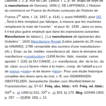
Laborde, t. 2, p. 404 ds
Cah. Lexicol.
t. 1, p. 96: draps de soye de
la
manufacture
de Gennes); 1606 (
I
. DE LAFFEMAS,
L'Histoire
du commerce en France
ds
Archives curieuses de l'histoire de
re
France
,
1
série, t. 14, 1837, p. 414); v. aussi HAVARD; pour
DG
,,Tend à être remplacé par
fabrique,
à mesure que les machines
remplacent la main de l'ouvrier`` et pour
Ac.
1935 ,,dans ce sens,
il n'est plus guère employé que dans les expressions suivantes:
Manufacture
de tabacs
[...] La
manufacture
de tapisseries des
Gobelins``
; 1643
Manufacture Royale
(Lettre patente du 25 mars
ds HAVARD); 1798 «ensemble des ouvriers d'une manufacture»
(
Ac.
). Empr. au lat. médiév.
manufactura
att. dans le domaine ital.:
manifactura
«
construction
» (1458 Archiv. Vatic. mandat. camer.
apostol. f. 1181 ds DU CANGE,
s.v. manifactura
), dér. de la loc. du
lat. class.
facere
«faire à la main», comp. de l'ablatif
de
manus
«
main
» et de
facere
«
faire
». Pour une étude historique
complète des divers sens du mot, v. B. von GEMMINGEN-
OBSTFELDER,
Semantische Studien zum Wortfeld Arbeit im
Französischen,
pp. 57-67.
Fréq. abs. littér.:
449.
Fréq. rel. littér.:
e
e
XIX
s.:
a
) 1490 b) 531; XX
s.:
a
) 303, b) 170.
Bbg.
GOHIN 1903,
p. 297. — QUEM.
DDL
t. 13.