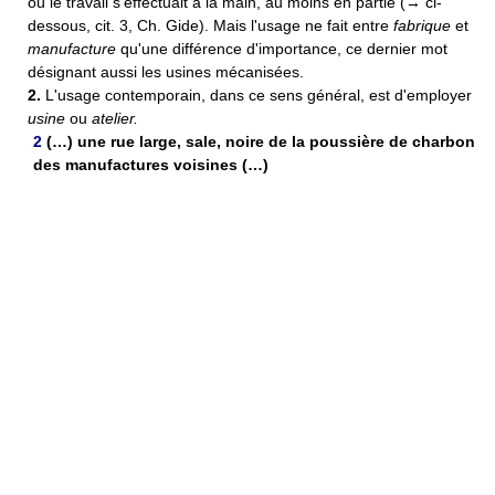
où le travail s'effectuait à la main, au moins en partie (→ ci-
dessous, cit. 3, Ch. Gide). Mais l'usage ne fait entre
fabrique
et
manufacture
qu'une différence d'importance, ce dernier mot
désignant aussi les usines mécanisées.
2.
L'usage contemporain, dans ce sens général, est d'employer
usine
ou
atelier.
2
(…) une rue large, sale, noire de la poussière de charbon
des manufactures voisines (…)