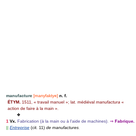
manufacture
[manyfaktyʀ]
n. f.
ÉTYM.
1511, « travail manuel »; lat. médiéval
manufactura
«
action de faire à la main ».
❖
1
Vx.
Fabrication (à la main ou à l'aide de machines).
⇒
Fabrique.
||
Entreprise
(cit. 11)
de manufactures.