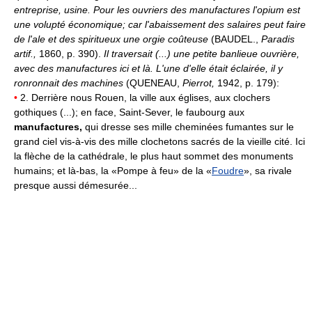
entreprise, usine.
Pour les ouvriers des manufactures l'opium est
une volupté économique; car l'abaissement des salaires peut faire
de l'ale et des spiritueux une orgie coûteuse
(BAUDEL.,
Paradis
artif.,
1860, p. 390).
Il traversait (...) une petite banlieue ouvrière,
avec des manufactures ici et là. L'une d'elle était éclairée, il y
ronronnait des machines
(QUENEAU,
Pierrot,
1942, p. 179):
•
2. Derrière nous Rouen, la ville aux églises, aux clochers
gothiques (...); en face, Saint-Sever, le faubourg aux
manufactures,
qui dresse ses mille cheminées fumantes sur le
grand ciel vis-à-vis des mille clochetons sacrés de la vieille cité. Ici
la flèche de la cathédrale, le plus haut sommet des monuments
humains; et là-bas, la «Pompe à feu» de la «
Foudre
», sa rivale
presque aussi démesurée...