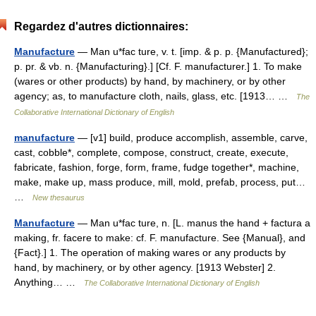
Regardez d'autres dictionnaires:
Manufacture
— Man u*fac ture, v. t. [imp. & p. p. {Manufactured};
p. pr. & vb. n. {Manufacturing}.] [Cf. F. manufacturer.] 1. To make
(wares or other products) by hand, by machinery, or by other
agency; as, to manufacture cloth, nails, glass, etc. [1913… …
The
Collaborative International Dictionary of English
manufacture
— [v1] build, produce accomplish, assemble, carve,
cast, cobble*, complete, compose, construct, create, execute,
fabricate, fashion, forge, form, frame, fudge together*, machine,
make, make up, mass produce, mill, mold, prefab, process, put…
…
New thesaurus
Manufacture
— Man u*fac ture, n. [L. manus the hand + factura a
making, fr. facere to make: cf. F. manufacture. See {Manual}, and
{Fact}.] 1. The operation of making wares or any products by
hand, by machinery, or by other agency. [1913 Webster] 2.
Anything… …
The Collaborative International Dictionary of English