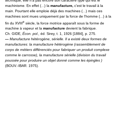
technique, elle n'a pas encore son caractère type qui est le
machinisme. En effet (...) la
manufacture,
c'est le travail à la
main. Pourtant elle emploie déjà des machines (...) mais ces
machines sont mues uniquement par la force de l'homme (...) à la
e
fin du XVIII
siècle, la force motrice apparaît sous la forme de
machine à vapeur et la
manufacture
devient la fabrique.
Ch. GIDE,
Écon. pol.,
éd. Sirey, t. 1, 1926 [1884], p. 275.
—
Manufacture hétérogène
,
sérielle.
Il a existé deux formes de
manufactures: la manufacture hétérogène (rassemblement de
corps de métiers différenciés pour fabriquer un produit complexe
comme le carrosse), la manufacture sérielle (division du travail
poussée pour produire un objet donné comme les épingles )
(BOUV.-IBAR. 1975).