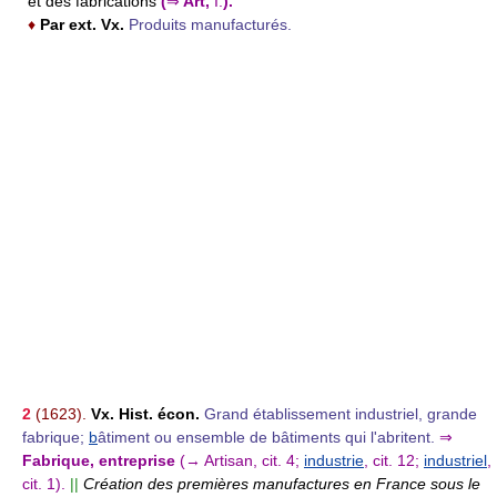
et des fabrications
(
⇒
Art,
I.
).
♦
Par ext. Vx.
Produits manufacturés.
2
(1623).
Vx.
Hist. écon.
Grand établissement industriel, grande
fabrique;
b
âtiment ou ensemble de bâtiments qui l'abritent.
⇒
Fabrique, entreprise
(→ Artisan, cit. 4;
industrie
, cit. 12;
industriel
,
cit. 1).
||
Création des premières manufactures en France sous le