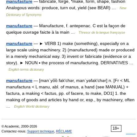
manufacture
— fabricate, forge, *make, form, shape, fashion
Analogous words: produce, turn out, yield (see BEAR) …
New
Dictionary of Synonyms
manufacture
— Manufacture, f. antepenac. C est la façon de
quelque ouvrage faicte à la main …
Thresor de la langue françoyse
manufacture
— ► VERB 1) make (something), especially on a
large scale using machinery. 2) (manufactured) made or produced
in a merely mechanical way. 3) invent or fabricate (evidence or a
story). ► NOUN ▪ the process of manufacturing. DERIVATIVES …
English terms dictionary
manufacture
— [man΄yo͞o fak′chər, man΄yəfak′chər] n. [Fr < ML
manufactura < L manu, abl. of manus, a hand (see MANUAL) +
factura, a making < factus, pp. of facere, to make, DO1] 1. the
making of goods and articles by hand or, esp., by machinery, often
…
English World dictionary
© Academic, 2000-2026
18+
Contactez-nous:
Support technique
,
RÉCLAME